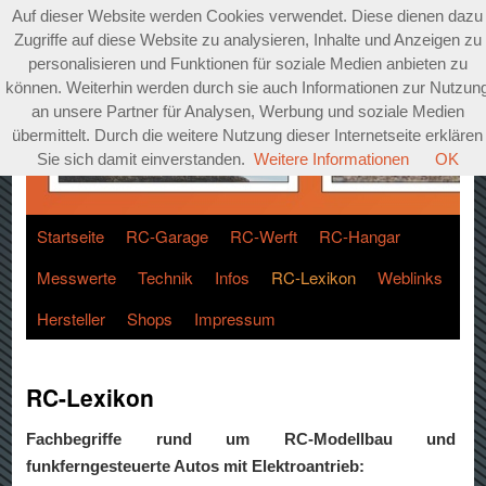
Auf dieser Website werden Cookies verwendet. Diese dienen dazu
Zugriffe auf diese Website zu analysieren, Inhalte und Anzeigen zu
personalisieren und Funktionen für soziale Medien anbieten zu
können. Weiterhin werden durch sie auch Informationen zur Nutzun
an unsere Partner für Analysen, Werbung und soziale Medien
übermittelt. Durch die weitere Nutzung dieser Internetseite erklären
Sie sich damit einverstanden.
Weitere Informationen
OK
Startseite
RC-Garage
RC-Werft
RC-Hangar
Messwerte
Technik
Infos
RC-Lexikon
Weblinks
Hersteller
Shops
Impressum
RC-Lexikon
Fachbegriffe rund um RC-Modellbau und
funkferngesteuerte Autos mit Elektroantrieb: