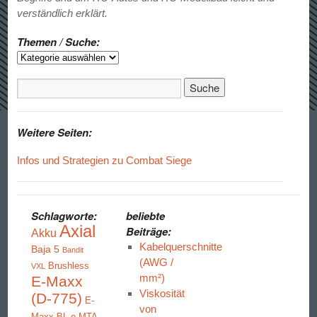
verständlich erklärt.
Themen / Suche:
Weitere Seiten:
Infos und Strategien zu Combat Siege
Schlagworte:
beliebte
Axial
Beiträge:
Akku
Kabelquerschnitte
Baja 5
Bandit
(AWG /
Brushless
VXL
mm²)
E-Maxx
Viskosität
(D-775)
E-
von