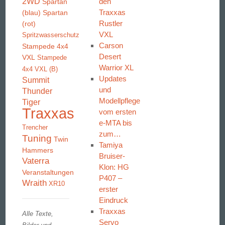
2WD
den
Spartan
Traxxas
(blau)
Spartan
Rustler
(rot)
VXL
Spritzwasserschutz
Carson
Stampede 4x4
Desert
VXL
Stampede
Warrior XL
4x4 VXL (B)
Updates
Summit
und
Thunder
Modellpflege
Tiger
Traxxas
vom ersten
e-MTA bis
Trencher
zum…
Tuning
Twin
Tamiya
Hammers
Bruiser-
Vaterra
Klon: HG
Veranstaltungen
P407 –
Wraith
XR10
erster
Eindruck
Traxxas
Alle Texte,
Servo