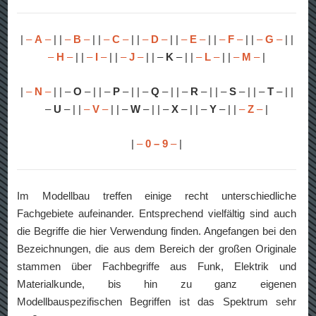
|
–
A
–
| |
–
B
–
| |
–
C
–
| |
–
D
–
| |
–
E
–
| |
–
F
–
| |
–
G
–
| |
–
H
–
| |
–
I
–
| |
–
J
–
| | –
K
– | |
–
L
–
| |
–
M
–
|
|
–
N
–
| | –
O
– | | –
P
– | | –
Q
– | | –
R
– | | –
S
– | | –
T
– | |
–
U
– | |
–
V
–
| | –
W
– | | –
X
– | | –
Y
– | |
–
Z
–
|
|
–
0 – 9
–
|
Im Modellbau treffen einige recht unterschiedliche
Fachgebiete aufeinander. Entsprechend vielfältig sind auch
die Begriffe die hier Verwendung finden. Angefangen bei den
Bezeichnungen, die aus dem Bereich der großen Originale
stammen über Fachbegriffe aus Funk, Elektrik und
Materialkunde, bis hin zu ganz eigenen
Modellbauspezifischen Begriffen ist das Spektrum sehr