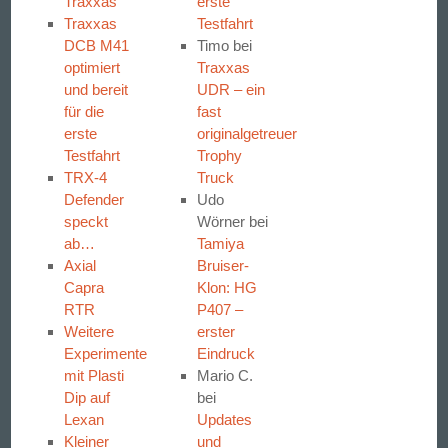
Traxxas
erste
Traxxas
Testfahrt
DCB M41
Timo
bei
optimiert
Traxxas
und bereit
UDR – ein
für die
fast
erste
originalgetreuer
Testfahrt
Trophy
TRX-4
Truck
Defender
Udo
speckt
Wörner
bei
ab…
Tamiya
Axial
Bruiser-
Capra
Klon: HG
RTR
P407 –
Weitere
erster
Experimente
Eindruck
mit Plasti
Mario C.
Dip auf
bei
Lexan
Updates
Kleiner
und