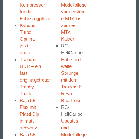
Kompressor
Modellpflege
für die
vom ersten
Fahrzeugpflege
e-MTA bis
Kyosho
zum e-
Turbo
MTA
Optima –
Kaiser
jetzt
RC-
doch…
HeliCar
bei
Traxxas
Hohe und
UDR – ein
weite
fast
Sprünge
originalgetreuer
mit dem
Trophy
Traxxas E-
Truck
Revo
Baja 5B
Brushless
Flux mit
RC-
Plasti Dip
HeliCar
bei
in matt
Updates
schwarz
und
Baja 5B
Modellpflege