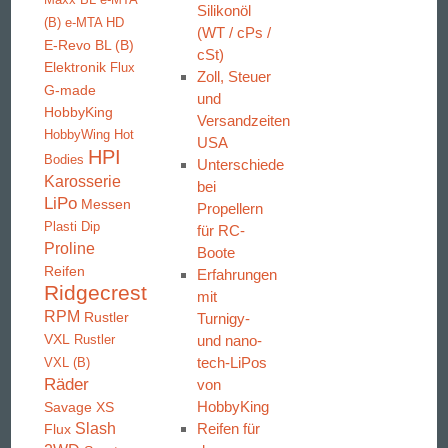
Maxx BL
e-MTA
Silikonöl
(B)
e-MTA HD
(WT / cPs /
E-Revo BL (B)
cSt)
Elektronik
Flux
Zoll, Steuer
G-made
und
HobbyKing
Versandzeiten
HobbyWing
Hot
USA
HPI
Bodies
Unterschiede
Karosserie
bei
LiPo
Messen
Propellern
Plasti Dip
für RC-
Proline
Boote
Reifen
Erfahrungen
Ridgecrest
mit
RPM
Rustler
Turnigy-
VXL
und nano-
Rustler
tech-LiPos
VXL (B)
Räder
von
HobbyKing
Savage XS
Slash
Reifen für
Flux