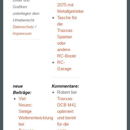
Bilder und
2075 mit
Grafiken
Metallgetriebe
unterliegen dem
Tasche für
Urheberrecht.
die
Datenschutz
/
Traxxas
Impressum
Spartan
oder
andere
RC-Boote
RC-
Garage
neue
Kommentare:
Beiträge:
Robert
bei
Viel
Traxxas
Neues:
DCB M41
Stetige
optimiert
Weiterentwicklung
und bereit
bei
für die