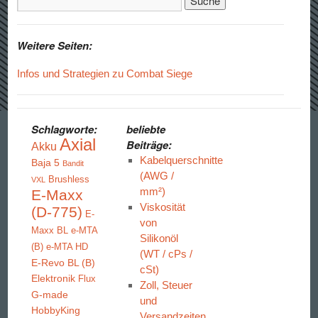
Weitere Seiten:
Infos und Strategien zu Combat Siege
Schlagworte:
beliebte
Axial
Beiträge:
Akku
Kabelquerschnitte
Baja 5
Bandit
(AWG /
Brushless
VXL
mm²)
E-Maxx
Viskosität
(D-775)
E-
von
Maxx BL
e-MTA
Silikonöl
(B)
e-MTA HD
(WT / cPs /
E-Revo BL (B)
cSt)
Elektronik
Flux
Zoll, Steuer
G-made
und
HobbyKing
Versandzeiten