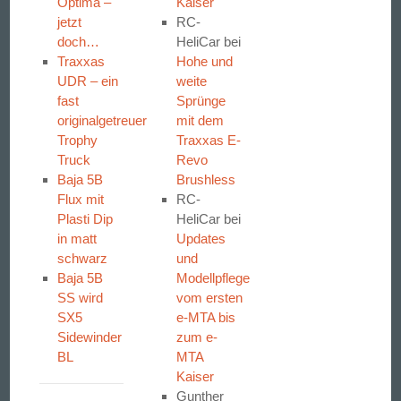
Optima –
Kaiser
jetzt
RC-
doch…
HeliCar
bei
Traxxas
Hohe und
UDR – ein
weite
fast
Sprünge
originalgetreuer
mit dem
Trophy
Traxxas E-
Truck
Revo
Baja 5B
Brushless
Flux mit
RC-
Plasti Dip
HeliCar
bei
in matt
Updates
schwarz
und
Baja 5B
Modellpflege
SS wird
vom ersten
SX5
e-MTA bis
Sidewinder
zum e-
BL
MTA
Kaiser
Gunther