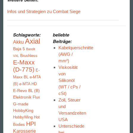
Infos und Strategien zu Combat Siege
Schlagworte:
beliebte
Axial
Beiträge:
Akku
Kabelquerschnitte
Baja 5
Bandit
(AWG /
Brushless
VXL
mm²)
E-Maxx
Viskosität
(D-775)
E-
von
Maxx BL
e-MTA
Silikonöl
(B)
e-MTA HD
(WT / cPs /
E-Revo BL (B)
cSt)
Elektronik
Flux
Zoll, Steuer
G-made
und
HobbyKing
Versandzeiten
HobbyWing
Hot
USA
HPI
Bodies
Unterschiede
Karosserie
bei