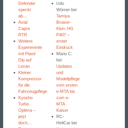
Defender
Udo
speckt
Wörner
bei
ab…
Tamiya
Axial
Bruiser-
Capra
Klon: HG
RTR
P407 –
Weitere
erster
Experimente
Eindruck
mit Plasti
Mario C.
Dip auf
bei
Lexan
Updates
Kleiner
und
Kompressor
Modellpflege
für die
vom ersten
Fahrzeugpflege
e-MTA bis
Kyosho
zum e-
Turbo
MTA
Optima –
Kaiser
jetzt
RC-
doch…
HeliCar
bei