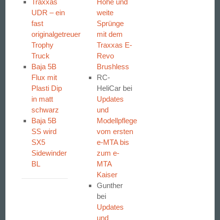
Traxxas
Hohe und
UDR – ein
weite
fast
Sprünge
originalgetreuer
mit dem
Trophy
Traxxas E-
Truck
Revo
Baja 5B
Brushless
Flux mit
RC-
Plasti Dip
HeliCar
bei
in matt
Updates
schwarz
und
Baja 5B
Modellpflege
SS wird
vom ersten
SX5
e-MTA bis
Sidewinder
zum e-
BL
MTA
Kaiser
Gunther
bei
Updates
und