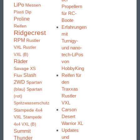
LiPo
Messen
Propellern
Plasti Dip
für RC-
Proline
Boote
Reifen
Erfahrungen
Ridgecrest
mit
RPM
Rustler
Turnigy-
VXL
und nano-
Rustler
tech-LiPos
VXL (B)
Räder
von
HobbyKing
Savage XS
Slash
Reifen für
Flux
2WD
den
Spartan
Traxxas
(blau)
Spartan
Rustler
(rot)
VXL
Spritzwasserschutz
Carson
Stampede 4x4
Desert
VXL
Stampede
Warrior XL
4x4 VXL (B)
Updates
Summit
und
Thunder