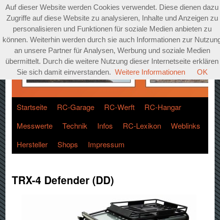
Auf dieser Website werden Cookies verwendet. Diese dienen dazu
Zugriffe auf diese Website zu analysieren, Inhalte und Anzeigen zu
personalisieren und Funktionen für soziale Medien anbieten zu
können. Weiterhin werden durch sie auch Informationen zur Nutzun
an unsere Partner für Analysen, Werbung und soziale Medien
übermittelt. Durch die weitere Nutzung dieser Internetseite erklären
Sie sich damit einverstanden.
Weitere Informationen
OK
Startseite
RC-Garage
RC-Werft
RC-Hangar
Messwerte
Technik
Infos
RC-Lexikon
Weblinks
Hersteller
Shops
Impressum
TRX-4 Defender (DD)