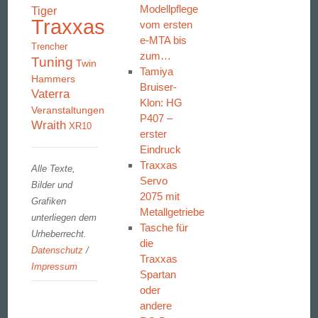
Modellpflege
Tiger
Traxxas
vom ersten
e-MTA bis
Trencher
zum…
Tuning
Twin
Tamiya
Hammers
Bruiser-
Vaterra
Klon: HG
Veranstaltungen
P407 –
Wraith
XR10
erster
Eindruck
Traxxas
Alle Texte,
Servo
Bilder und
2075 mit
Grafiken
Metallgetriebe
unterliegen dem
Tasche für
Urheberrecht.
die
Datenschutz
/
Traxxas
Impressum
Spartan
oder
andere