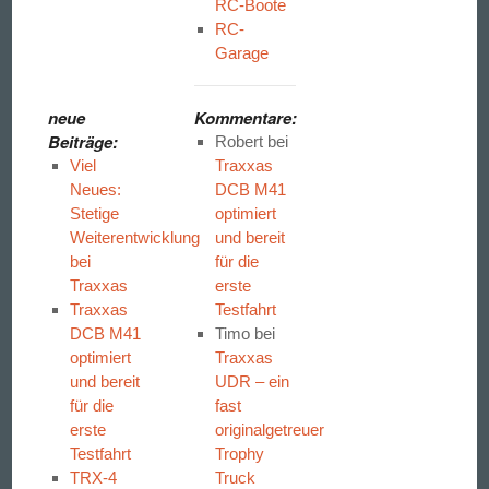
RC-Boote
RC-
Garage
neue
Kommentare:
Beiträge:
Robert
bei
Viel
Traxxas
Neues:
DCB M41
Stetige
optimiert
Weiterentwicklung
und bereit
bei
für die
Traxxas
erste
Traxxas
Testfahrt
DCB M41
Timo
bei
optimiert
Traxxas
und bereit
UDR – ein
für die
fast
erste
originalgetreuer
Testfahrt
Trophy
TRX-4
Truck