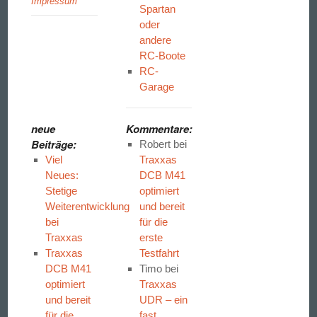
Impressum
Spartan
oder
andere
RC-Boote
RC-
Garage
neue
Kommentare:
Beiträge:
Robert
bei
Viel
Traxxas
Neues:
DCB M41
Stetige
optimiert
Weiterentwicklung
und bereit
bei
für die
Traxxas
erste
Traxxas
Testfahrt
DCB M41
Timo
bei
optimiert
Traxxas
und bereit
UDR – ein
für die
fast