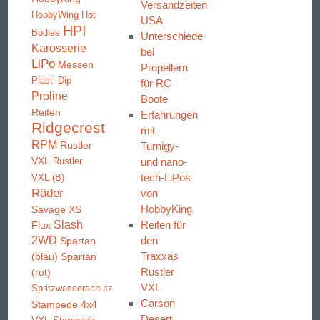
Versandzeiten
HobbyWing
Hot
USA
HPI
Bodies
Unterschiede
Karosserie
bei
LiPo
Messen
Propellern
Plasti Dip
für RC-
Proline
Boote
Reifen
Erfahrungen
Ridgecrest
mit
RPM
Rustler
Turnigy-
VXL
und nano-
Rustler
tech-LiPos
VXL (B)
Räder
von
HobbyKing
Savage XS
Slash
Reifen für
Flux
2WD
den
Spartan
Traxxas
(blau)
Spartan
Rustler
(rot)
VXL
Spritzwasserschutz
Carson
Stampede 4x4
Desert