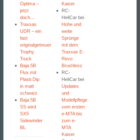
Optima –
Kaiser
jetzt
RC-
doch…
HeliCar
bei
Traxxas
Hohe und
UDR – ein
weite
fast
Sprünge
originalgetreuer
mit dem
Trophy
Traxxas E-
Truck
Revo
Baja 5B
Brushless
Flux mit
RC-
Plasti Dip
HeliCar
bei
in matt
Updates
schwarz
und
Baja 5B
Modellpflege
SS wird
vom ersten
SX5
e-MTA bis
Sidewinder
zum e-
BL
MTA
Kaiser