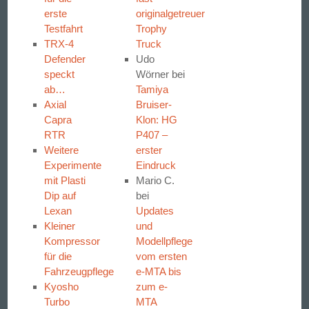
erste
originalgetreuer
Testfahrt
Trophy
TRX-4
Truck
Defender
Udo
speckt
Wörner
bei
ab…
Tamiya
Axial
Bruiser-
Capra
Klon: HG
RTR
P407 –
Weitere
erster
Experimente
Eindruck
mit Plasti
Mario C.
Dip auf
bei
Lexan
Updates
Kleiner
und
Kompressor
Modellpflege
für die
vom ersten
Fahrzeugpflege
e-MTA bis
Kyosho
zum e-
Turbo
MTA