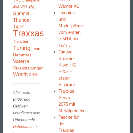
VXL
Stampede
Warrior XL
4x4 VXL (B)
Updates
Summit
und
Thunder
Modellpflege
Tiger
Traxxas
vom ersten
e-MTA bis
Trencher
zum…
Tuning
Twin
Tamiya
Hammers
Bruiser-
Vaterra
Klon: HG
Veranstaltungen
P407 –
Wraith
XR10
erster
Eindruck
Traxxas
Alle Texte,
Servo
Bilder und
2075 mit
Grafiken
Metallgetriebe
unterliegen dem
Tasche für
Urheberrecht.
die
Datenschutz
/
Traxxas