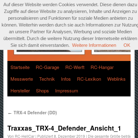
Auf dieser Website werden Cookies verwendet. Diese dienen dazu
Zugriffe auf diese Website zu analysieren, Inhalte und Anzeigen zu
personalisieren und Funktionen für soziale Medien anbieten zu
können. Weiterhin werden durch sie auch Informationen zur Nutzun
an unsere Partner für Analysen, Werbung und soziale Medien
übermittelt. Durch die weitere Nutzung dieser Internetseite erklären
Sie sich damit einverstanden.
Weitere Informationen
OK
Startseite
RC-Garage
RC-Werft
RC-Hangar
Messwerte
Technik
Infos
RC-Lexikon
Weblinks
Hersteller
Shops
Impressum
TRX-4 Defender (DD)
←
Traxxas_TRX-4_Defender_Ansicht_1
Von
RC-HeliCar
|
Publiziert
8. Dezember 2019
|
Die gesamte Größe beträgt
12