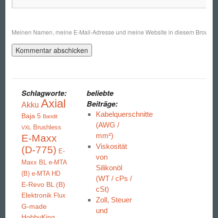
Meinen Namen, meine E-Mail-Adresse und meine Website in diesem Browser s
Schlagworte:
beliebte
Axial
Beiträge:
Akku
Kabelquerschnitte
Baja 5
Bandit
(AWG /
Brushless
VXL
mm²)
E-Maxx
Viskosität
(D-775)
E-
von
Maxx BL
e-MTA
Silikonöl
(B)
e-MTA HD
(WT / cPs /
E-Revo BL (B)
cSt)
Elektronik
Flux
Zoll, Steuer
G-made
und
HobbyKing