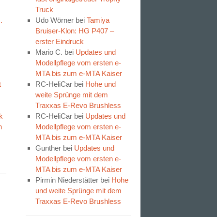
Truck
…
Udo Wörner
bei
Tamiya
Bruiser-Klon: HG P407 –
erster Eindruck
Mario C.
bei
Updates und
Modellpflege vom ersten e-
MTA bis zum e-MTA Kaiser
t
RC-HeliCar
bei
Hohe und
weite Sprünge mit dem
Traxxas E-Revo Brushless
k
RC-HeliCar
bei
Updates und
n
Modellpflege vom ersten e-
MTA bis zum e-MTA Kaiser
Gunther
bei
Updates und
Modellpflege vom ersten e-
MTA bis zum e-MTA Kaiser
Pirmin Niederstätter
bei
Hohe
und weite Sprünge mit dem
Traxxas E-Revo Brushless