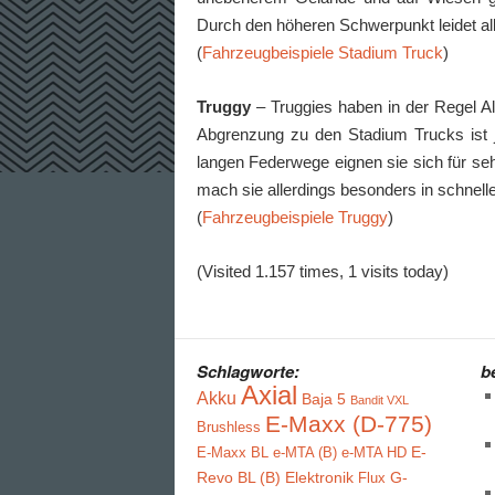
Durch den höheren Schwerpunkt leidet al
(
Fahrzeugbeispiele Stadium Truck
)
Truggy
– Truggies haben in der Regel All
Abgrenzung zu den Stadium Trucks ist 
langen Federwege eignen sie sich für s
mach sie allerdings besonders in schnell
(
Fahrzeugbeispiele Truggy
)
(Visited 1.157 times, 1 visits today)
Schlagworte:
b
Axial
Akku
Baja 5
Bandit VXL
E-Maxx (D-775)
Brushless
E-
E-Maxx BL
e-MTA (B)
e-MTA HD
Revo BL (B)
Elektronik
G-
Flux