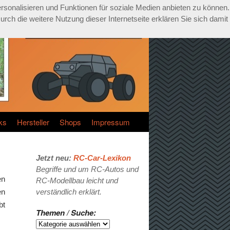
rsonalisieren und Funktionen für soziale Medien anbieten zu können.
ch die weitere Nutzung dieser Internetseite erklären Sie sich damit
ks
Hersteller
Shops
Impressum
Jetzt neu:
RC-Car-Lexikon
Begriffe und um RC-Autos und
en
RC-Modellbau leicht und
en
verständlich erklärt.
bt
Themen / Suche: