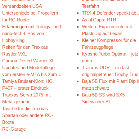
Versandzeiten USA
Testfahrt
Unterschiede bei Propellern
TRX-4 Defender speckt ab
für RC-Boote
Axial Capra RTR
Erfahrungen mit Turnigy- und
Weitere Experimente mit
nano-tech-LiPos von
Plasti Dip auf Lexan
HobbyKing
Kleiner Kompressor für die
Reifen für den Traxxas
Fahrzeugpflege
Rustler VXL
Kyosho Turbo Optima – jetz
Carson Desert Warrior XL
doch…
Updates und Modellpflege
Traxxas UDR – ein fast
vom ersten e-MTA bis zum…
originalgetreuer Trophy Truc
Tamiya Bruiser-Klon: HG
Baja 5B Flux mit Plasti Dip i
P407 – erster Eindruck
matt schwarz
Traxxas Servo 2075 mit
Baja 5B SS wird SX5
Metallgetriebe
Sidewinder BL
Tasche für die Traxxas
Spartan oder andere RC-
Boote
RC-Garage