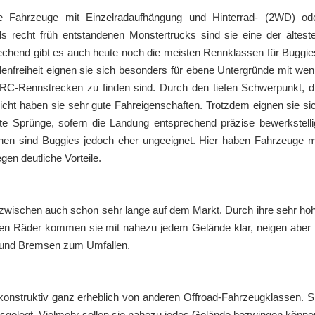
 Fahrzeuge mit Einzelradaufhängung und Hinterrad- (2WD) od
ls recht früh entstandenen Monstertrucks sind sie eine der ältest
chend gibt es auch heute noch die meisten Rennklassen für Buggie
enfreiheit eignen sie sich besonders für ebene Untergründe mit wen
n RC-Rennstrecken zu finden sind. Durch den tiefen Schwerpunkt, d
cht haben sie sehr gute Fahreigenschaften. Trotzdem eignen sie si
ite Sprünge, sofern die Landung entsprechend präzise bewerkstelli
en sind Buggies jedoch eher ungeeignet. Hier haben Fahrzeuge m
en deutliche Vorteile.
nzwischen auch schon sehr lange auf dem Markt. Durch ihre sehr ho
oßen Räder kommen sie mit nahezu jedem Gelände klar, neigen aber 
 und Bremsen zum Umfallen.
onstruktiv ganz erheblich von anderen Offroad-Fahrzeugklassen. S
usgelegt. Vielmehr sollen sie nahezu jedes Gelände bezwingen könne