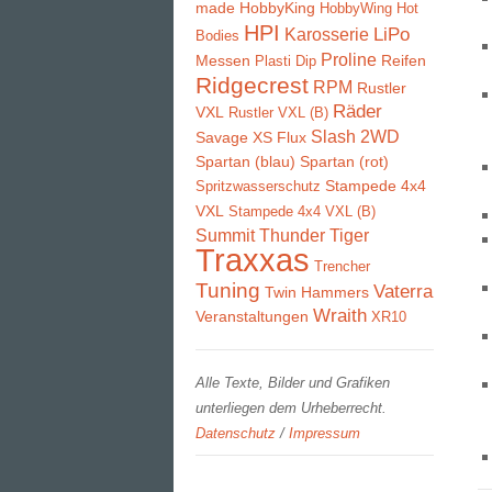
made
HobbyKing
HobbyWing
Hot
HPI
LiPo
Karosserie
Bodies
Proline
Messen
Reifen
Plasti Dip
Ridgecrest
RPM
Rustler
Räder
VXL
Rustler VXL (B)
Slash 2WD
Savage XS Flux
Spartan (blau)
Spartan (rot)
Stampede 4x4
Spritzwasserschutz
VXL
Stampede 4x4 VXL (B)
Summit
Thunder Tiger
Traxxas
Trencher
Tuning
Vaterra
Twin Hammers
Wraith
Veranstaltungen
XR10
Alle Texte, Bilder und Grafiken
unterliegen dem Urheberrecht.
Datenschutz
/
Impressum