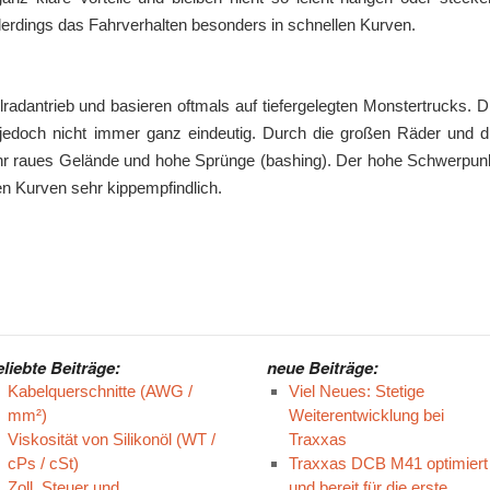
lerdings das Fahrverhalten besonders in schnellen Kurven.
radantrieb und basieren oftmals auf tiefergelegten Monstertrucks. D
jedoch nicht immer ganz eindeutig. Durch die großen Räder und d
ehr raues Gelände und hohe Sprünge (bashing). Der hohe Schwerpun
en Kurven sehr kippempfindlich.
eliebte Beiträge:
neue Beiträge:
Kabelquerschnitte (AWG /
Viel Neues: Stetige
mm²)
Weiterentwicklung bei
Viskosität von Silikonöl (WT /
Traxxas
cPs / cSt)
Traxxas DCB M41 optimiert
Zoll, Steuer und
und bereit für die erste