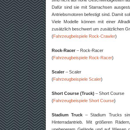
Dafür sind sie mit Starrachsen ausgest
Antriebsmotoren befestigt sind. Damit so
Viele Modelle können mit einer Allrad
zusätzlich beschwert um zusätzlichen Gri
(
Fahrzeugbeispiele Rock-Crawler
)
Rock-Racer
– Rock-Racer
(
Fahrzeugbeispiele Rock-Racer
)
Scaler
– Scaler
(
Fahrzeugbeispiele Scaler
)
Short Course (Truck)
– Short Course
(
Fahrzeugbeispiele Short Course
)
Stadium Truck
– Stadium Trucks sind
Hinterradantrieb. Mit größeren Räde
unebenerem Gelände und auf Wiesen gan