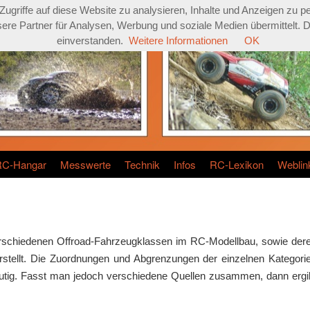
griffe auf diese Website zu analysieren, Inhalte und Anzeigen zu pe
re Partner für Analysen, Werbung und soziale Medien übermittelt. Dur
einverstanden.
Weitere Informationen
OK
RC-Hangar
Messwerte
Technik
Infos
RC-Lexikon
Weblin
verschiedenen Offroad-Fahrzeugklassen im RC-Modellbau, sowie der
rstellt. Die Zuordnungen und Abgrenzungen der einzelnen Kategori
eutig. Fasst man jedoch verschiedene Quellen zusammen, dann ergi