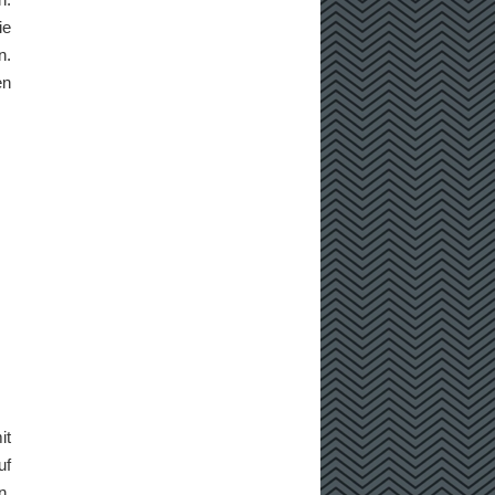
ie
n.
en
it
uf
n.