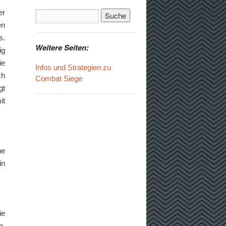
er
en
s.
Weitere Seiten:
ig
ie
Infos und Strategien zu
ch
Combat Siege
gt
it
he
in
ie
n.