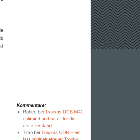
ie
ie
kt
Kommentare:
Robert
bei
Traxxas DCB M41
optimiert und bereit für die
erste Testfahrt
Timo
bei
Traxxas UDR – ein
fast originalgetreuer Trophy