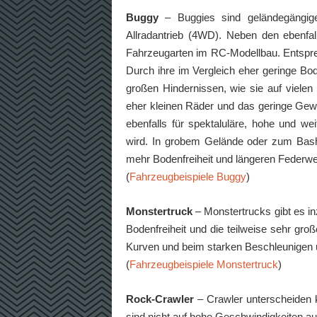
Buggy
– Buggies sind geländegängige
Allradantrieb (4WD). Neben den ebenfal
Fahrzeugarten im RC-Modellbau. Entspre
Durch ihre im Vergleich eher geringe Bod
großen Hindernissen, wie sie auf viele
eher kleinen Räder und das geringe Gewi
ebenfalls für spektaluläre, hohe und we
wird. In grobem Gelände oder zum Bash
mehr Bodenfreiheit und längeren Federweg
(
Fahrzeugbeispiele Buggy
)
Monstertruck
– Monstertrucks gibt es i
Bodenfreiheit und die teilweise sehr gr
Kurven und beim starken Beschleunigen
(
Fahrzeugbeispiele Monstertruck
)
Rock-Crawler
– Crawler unterscheiden k
sind nicht auf hohe Geschwindigkeiten a