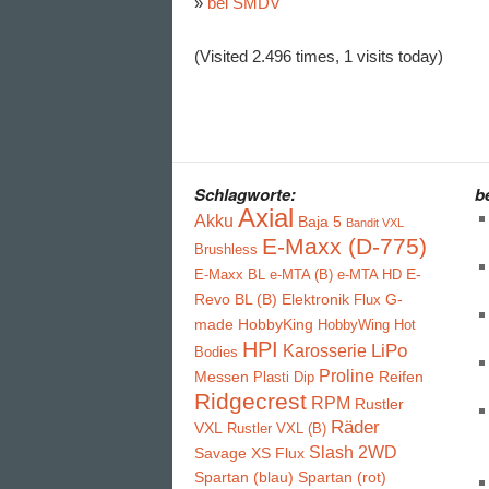
»
bei SMDV
(Visited 2.496 times, 1 visits today)
Schlagworte:
b
Axial
Akku
Baja 5
Bandit VXL
E-Maxx (D-775)
Brushless
E-
E-Maxx BL
e-MTA (B)
e-MTA HD
Revo BL (B)
Elektronik
G-
Flux
made
HobbyKing
HobbyWing
Hot
HPI
LiPo
Karosserie
Bodies
Proline
Messen
Reifen
Plasti Dip
Ridgecrest
RPM
Rustler
Räder
VXL
Rustler VXL (B)
Slash 2WD
Savage XS Flux
Spartan (blau)
Spartan (rot)