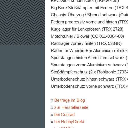
BEC-Stützkondensator (LRP 80135)
Big Bore Stoßdämpfer mit Federn (TRX 
Chassis-Überzug / Shroud schwarz (Out
Federn progressiv vorne und hinten (TRX
Kugellager für Lenkpfosten (TRX 2728)
Motorkühler / Blower (CC 011-0004-00)
Radträger vorne / hinten (TRX 5334R)
Räder für Wheelie-Bar Aluminium rot elox
Spurstangen hinten Aluminium schwarz 
Spurstangen vorne Aluminium schwarz 
Stoßdämpferschutz (2 x Robitronic 2703
Unterbodenschutz hinten schwarz (TRX 
Unterbodenschutz vorne schwarz (TRX 
»
Beiträge im Blog
»
zur Herstellerseite
»
bei Conrad
»
bei HobbyDirekt