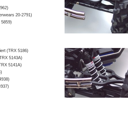
4962)
erwears 20-2791)
 5859)
iert (TRX 5186)
(TRX 5143A)
(TRX 5141A)
4)
4938)
4937)