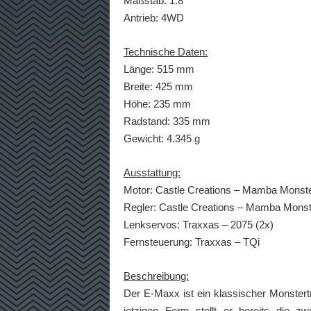
Maßstab: 1:8
Antrieb: 4WD
Technische Daten:
Länge: 515 mm
Breite: 425 mm
Höhe: 235 mm
Radstand: 335 mm
Gewicht: 4.345 g
Ausstattung:
Motor: Castle Creations – Mamba Monste
Regler: Castle Creations – Mamba Monst
Lenkservos: Traxxas – 2075 (2x)
Fernsteuerung: Traxxas – TQi
Beschreibung:
Der E-Maxx ist ein klassischer Monstert
jetzigen Form stellt er bereits die z