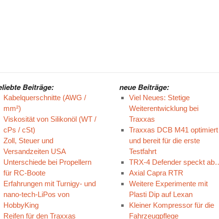
eliebte Beiträge:
neue Beiträge:
Kabelquerschnitte (AWG /
Viel Neues: Stetige
mm²)
Weiterentwicklung bei
Viskosität von Silikonöl (WT /
Traxxas
cPs / cSt)
Traxxas DCB M41 optimiert
Zoll, Steuer und
und bereit für die erste
Versandzeiten USA
Testfahrt
Unterschiede bei Propellern
TRX-4 Defender speckt ab
für RC-Boote
Axial Capra RTR
Erfahrungen mit Turnigy- und
Weitere Experimente mit
nano-tech-LiPos von
Plasti Dip auf Lexan
HobbyKing
Kleiner Kompressor für die
Reifen für den Traxxas
Fahrzeugpflege