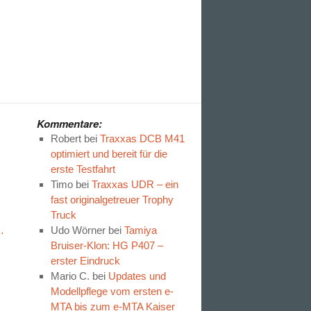
Kommentare:
Robert
bei
Traxxas DCB M41
optimiert und bereit für die
erste Testfahrt
Timo
bei
Traxxas UDR – ein
fast originalgetreuer Trophy
Truck
…
Udo Wörner
bei
Tamiya
Bruiser-Klon: HG P407 –
erster Eindruck
Mario C.
bei
Updates und
Modellpflege vom ersten e-
MTA bis zum e-MTA Kaiser