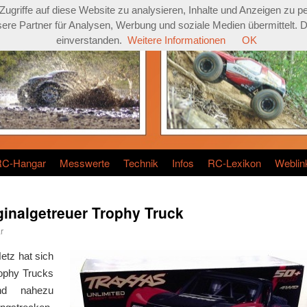
griffe auf diese Website zu analysieren, Inhalte und Anzeigen zu pe
re Partner für Analysen, Werbung und soziale Medien übermittelt. Dur
einverstanden.
Weitere Informationen
OK
RC-Hangar
Messwerte
Technik
Infos
RC-Lexikon
Weblin
ginalgetreuer Trophy Truck
r
etz hat sich
rophy Trucks
und nahezu