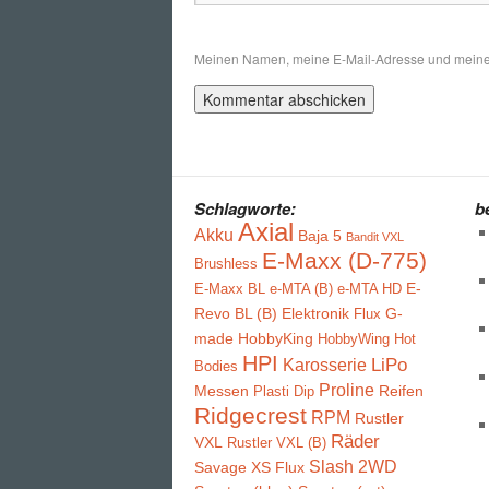
Meinen Namen, meine E-Mail-Adresse und meine W
Schlagworte:
b
Axial
Akku
Baja 5
Bandit VXL
E-Maxx (D-775)
Brushless
E-
E-Maxx BL
e-MTA (B)
e-MTA HD
Revo BL (B)
Elektronik
G-
Flux
made
HobbyKing
HobbyWing
Hot
HPI
LiPo
Karosserie
Bodies
Proline
Messen
Reifen
Plasti Dip
Ridgecrest
RPM
Rustler
Räder
VXL
Rustler VXL (B)
Slash 2WD
Savage XS Flux