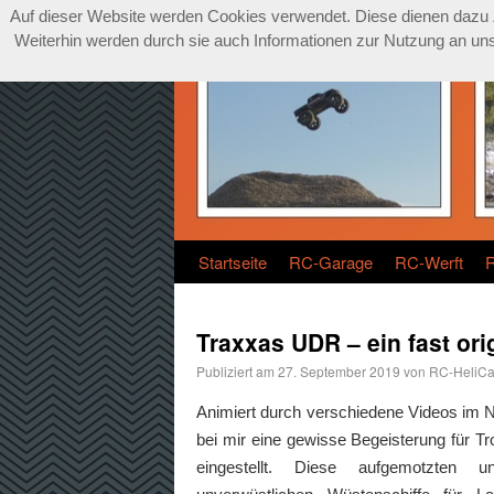
Auf dieser Website werden Cookies verwendet. Diese dienen dazu Zu
Weiterhin werden durch sie auch Informationen zur Nutzung an unse
Startseite
RC-Garage
RC-Werft
Traxxas UDR – ein fast ori
Publiziert am
27. September 2019
von
RC-HeliCa
Animiert durch verschiedene Videos im N
bei mir eine gewisse Begeisterung für T
eingestellt. Diese aufgemotzten 