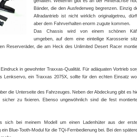
gehalten. Weiterhin gibt es an der Hinterachse no
Bänder, die den Ausfederweg begrenzen. Einzig d
Allradantrieb ist nicht wirklich originalgetreu, dürf
aber dem Fahrverhalten enorm zugute kommen.
Das Chassis wird von einem schönen Käf
umgeben, auf dem eine einteilige Karosserie sitz
tigen Reserveräder, die am Heck des Unlimited Desert Racer montie
indruck in gewohnter Traxxas-Qualität. Für adäquaten Vortrieb sor
 Lenkservo, ein Traxxas 2075X, sollte für den echten Einsatz wo
ber die Unterseite des Fahrzeuges. Neben der Abdeckung gibt es hi
sicher zu fixieren. Ebenso ungewöhnlich sind die fest montiert
t es sich bei meinem Modell um einen Ladenhüter aus der erst
 ein Blue-Tooth-Modul für die TQi-Fernbedienung bei. Bei den später