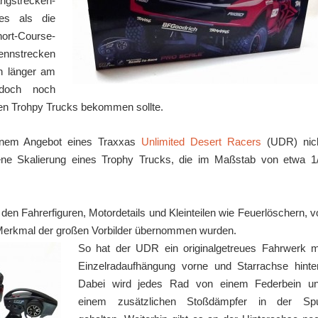
ngstrecken-
es als die
ort-Course-
ennstrecken
n länger am
doch noch
euen Trohpy Trucks bekommen sollte.
einem Angebot eines Traxxas
Unlimited Desert Racers
(UDR) nic
ene Skalierung eines Trophy Trucks, die im Maßstab von etwa 1
n den Fahrerfiguren, Motordetails und Kleinteilen wie Feuerlöschern, v
e Merkmal der großen Vorbilder übernommen wurden.
So hat der UDR ein originalgetreues Fahrwerk m
Einzelradaufhängung vorne und Starrachse hinte
Dabei wird jedes Rad von einem Federbein u
einem zusätzlichen Stoßdämpfer in der Sp