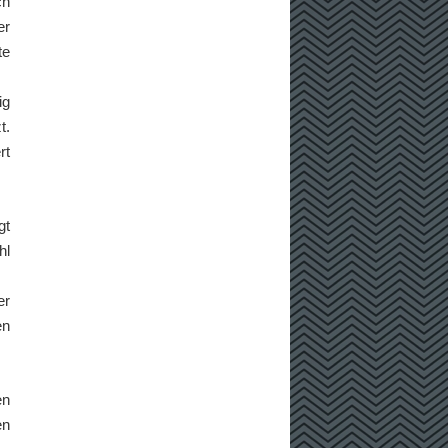
ch
er
te
ig
t.
rt
gt
hl
er
en
en
en