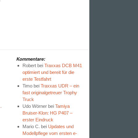
Kommentare:
Robert
bei
Traxxas DCB M41
optimiert und bereit für die
erste Testfahrt
Timo
bei
Traxxas UDR – ein
fast originalgetreuer Trophy
Truck
…
Udo Wörner
bei
Tamiya
Bruiser-Klon: HG P407 –
erster Eindruck
Mario C.
bei
Updates und
Modellpflege vom ersten e-