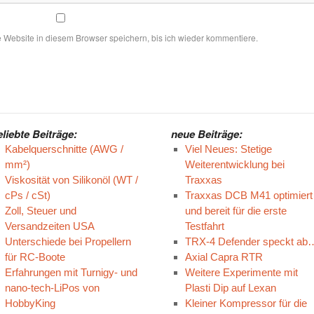
ebsite in diesem Browser speichern, bis ich wieder kommentiere.
eliebte Beiträge:
neue Beiträge:
Kabelquerschnitte (AWG /
Viel Neues: Stetige
mm²)
Weiterentwicklung bei
Viskosität von Silikonöl (WT /
Traxxas
cPs / cSt)
Traxxas DCB M41 optimiert
Zoll, Steuer und
und bereit für die erste
Versandzeiten USA
Testfahrt
Unterschiede bei Propellern
TRX-4 Defender speckt ab
für RC-Boote
Axial Capra RTR
Erfahrungen mit Turnigy- und
Weitere Experimente mit
nano-tech-LiPos von
Plasti Dip auf Lexan
HobbyKing
Kleiner Kompressor für die