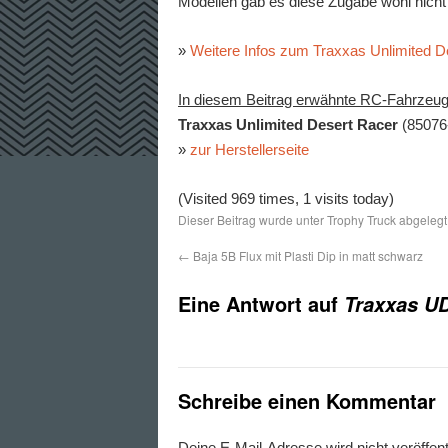
Modellen gab es diese Zugabe wohl nicht
»
Weitere Infos zum Traxxas Unlimited D
In diesem Beitrag erwähnte RC-Fahrzeuge
Traxxas Unlimited Desert Racer
(85076
»
zur Herstellerseite
(Visited 969 times, 1 visits today)
Dieser Beitrag wurde unter
Trophy Truck
abgelegt
←
Baja 5B Flux mit Plasti Dip in matt schwarz
Eine Antwort auf
Traxxas UD
Schreibe einen Kommentar
Deine E-Mail-Adresse wird nicht veröffentl