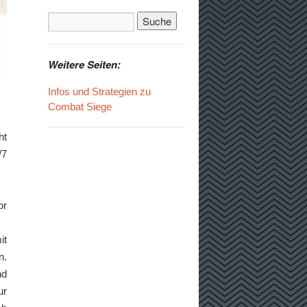
Weitere Seiten:
Infos und Strategien zu
Combat Siege
ht
/7
or
it
n.
nd
ur