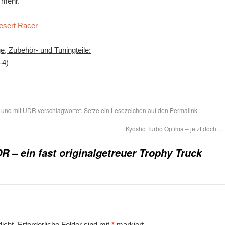
 mehr.
esert Racer
, Zubehör- und Tuningteile:
-4)
 und mit
UDR
verschlagwortet. Setze ein Lesezeichen auf den
Permalink
.
Kyosho Turbo Optima – jetzt doch…
R – ein fast originalgetreuer Trophy Truck
icht.
Erforderliche Felder sind mit
*
markiert.