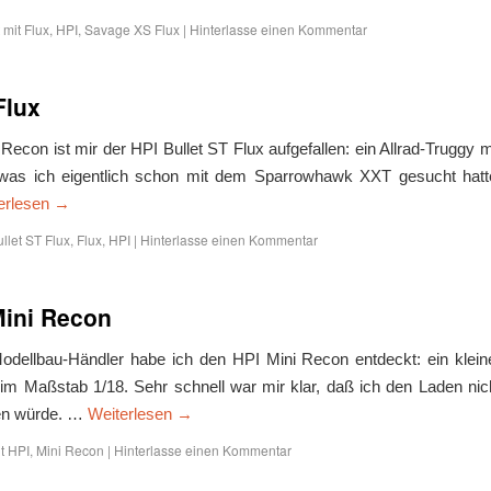
 mit
Flux
,
HPI
,
Savage XS Flux
|
Hinterlasse einen Kommentar
Flux
con ist mir der HPI Bullet ST Flux aufgefallen: ein Allrad-Truggy m
s, was ich eigentlich schon mit dem Sparrowhawk XXT gesucht hatt
erlesen
→
llet ST Flux
,
Flux
,
HPI
|
Hinterlasse einen Kommentar
Mini Recon
odellbau-Händler habe ich den HPI Mini Recon entdeckt: ein klein
im Maßstab 1/18. Sehr schnell war mir klar, daß ich den Laden nic
sen würde. …
Weiterlesen
→
t
HPI
,
Mini Recon
|
Hinterlasse einen Kommentar