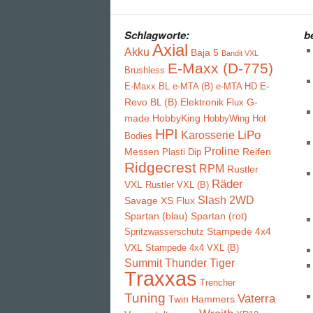
Schlagworte:
b
Axial
Akku
Baja 5
Bandit VXL
E-Maxx (D-775)
Brushless
E-
E-Maxx BL
e-MTA (B)
e-MTA HD
Revo BL (B)
Elektronik
G-
Flux
made
HobbyKing
HobbyWing
Hot
HPI
LiPo
Karosserie
Bodies
Proline
Messen
Reifen
Plasti Dip
Ridgecrest
RPM
Rustler
Räder
VXL
Rustler VXL (B)
Slash 2WD
Savage XS Flux
Spartan (blau)
Spartan (rot)
Stampede 4x4
Spritzwasserschutz
VXL
Stampede 4x4 VXL (B)
Summit
Thunder Tiger
Traxxas
Trencher
Tuning
Vaterra
Twin Hammers