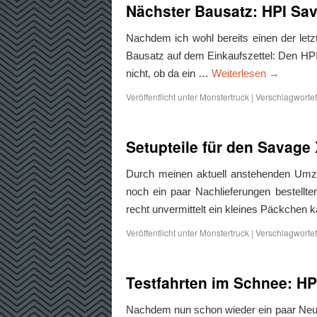
Nächster Bausatz: HPI Sa
Nachdem ich wohl bereits einen der let
Bausatz auf dem Einkaufszettel: Den HPI 
nicht, ob da ein …
Weiterlesen
→
Veröffentlicht unter
Monstertruck
|
Verschlagwortet
Setupteile für den Savage
Durch meinen aktuell anstehenden Umzu
noch ein paar Nachlieferungen bestellte
recht unvermittelt ein kleines Päckche
Veröffentlicht unter
Monstertruck
|
Verschlagwortet
Testfahrten im Schnee: HP
Nachdem nun schon wieder ein paar Neuzu