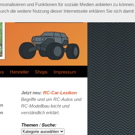
rsonalisieren und Funktionen für soziale Medien anbieten zu können.
ch die weitere Nutzung dieser Internetseite erklären Sie sich damit
ks
Hersteller
Shops
Impressum
Jetzt neu:
RC-Car-Lexikon
Begriffe und um RC-Autos und
en
RC-Modellbau leicht und
en
verständlich erklärt.
Themen / Suche: