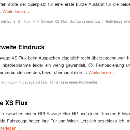
 sollte der Spielplatz für eine erste kurze Ausfahrt für die beid
 …
Weiterlesen
→
 mit
Bullet ST Flux
,
HPI
,
Savage XS Flux
,
Spritzwasserschutz
|
Hinterlasse ein
zweite Eindruck
vage XS Flux beim Auspacken eigentlich recht überzeugend war, h
en Inbetriebnahme leider ein wenig gewandelt. 🙁 Fernbedienung u
er verbunden werden, bevor überhaupt eine …
Weiterlesen
→
 mit
Flux
,
HPI
,
Savage XS Flux
|
Hinterlasse einen Kommentar
ge XS Flux
lich zwischen einem HPI Savage Flux HP und einem Traxxas E-Ma
de Fahrzeuge hatten ihre Für und Wider. Letztlich beschloss ich, m
iterlesen
→