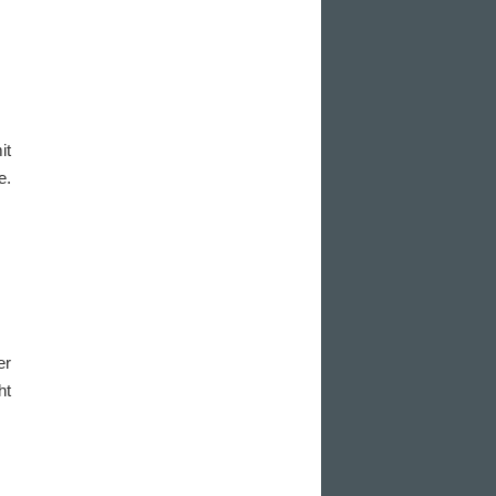
it
e.
er
ht