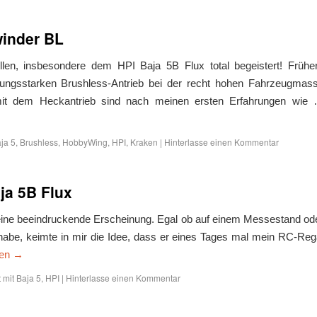
winder BL
en, insbesondere dem HPI Baja 5B Flux total begeistert! Frühe
ungsstarken Brushless-Antrieb bei der recht hohen Fahrzeugmas
 mit dem Heckantrieb sind nach meinen ersten Erfahrungen wie
ja 5
,
Brushless
,
HobbyWing
,
HPI
,
Kraken
|
Hinterlasse einen Kommentar
ja 5B Flux
ine beeindruckende Erscheinung. Egal ob auf einem Messestand od
abe, keimte in mir die Idee, dass er eines Tages mal mein RC-Reg
sen
→
 mit
Baja 5
,
HPI
|
Hinterlasse einen Kommentar