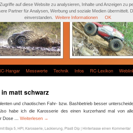
griffe auf diese Website zu analysieren, Inhalte und Anzeigen zu pe
re Partner für Analysen, Werbung und soziale Medien übermittelt. Dur
einverstanden.
Weitere Informationen
OK
RC-Hangar
Messwerte
Technik
Infos
RC-Lexikon
Weblin
p in matt schwarz
ulenten und chaotischen Fahr- bzw. Bashbetrieb besser unterscheid
lso habe ich die Karosserie des einen kurzerhand mal von all
ner Dose …
Weiterlesen
→
mit
Baja 5
,
HPI
,
Karosserie
,
Lackierung
,
Plasti Dip
|
Hinterlasse einen Kommentar