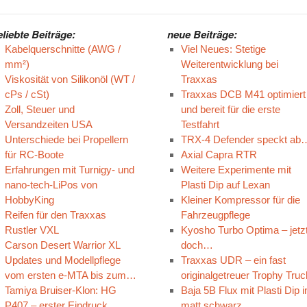
eliebte Beiträge:
neue Beiträge:
Kabelquerschnitte (AWG /
Viel Neues: Stetige
mm²)
Weiterentwicklung bei
Viskosität von Silikonöl (WT /
Traxxas
cPs / cSt)
Traxxas DCB M41 optimiert
Zoll, Steuer und
und bereit für die erste
Versandzeiten USA
Testfahrt
Unterschiede bei Propellern
TRX-4 Defender speckt ab
für RC-Boote
Axial Capra RTR
Erfahrungen mit Turnigy- und
Weitere Experimente mit
nano-tech-LiPos von
Plasti Dip auf Lexan
HobbyKing
Kleiner Kompressor für die
Reifen für den Traxxas
Fahrzeugpflege
Rustler VXL
Kyosho Turbo Optima – jetz
Carson Desert Warrior XL
doch…
Updates und Modellpflege
Traxxas UDR – ein fast
vom ersten e-MTA bis zum…
originalgetreuer Trophy Truc
Tamiya Bruiser-Klon: HG
Baja 5B Flux mit Plasti Dip i
P407 – erster Eindruck
matt schwarz