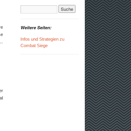
Weitere Seiten:
re
se
Infos und Strategien zu
 …
Combat Siege
er
al