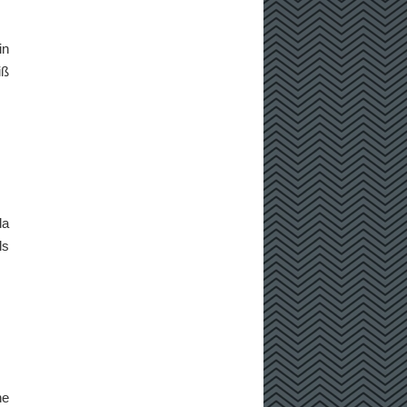
in
iß
da
ls
ne