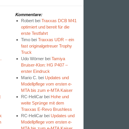
Kommentare:
Robert
bei
Traxxas DCB M41
optimiert und bereit für die
erste Testfahrt
Timo
bei
Traxxas UDR – ein
fast originalgetreuer Trophy
Truck
…
Udo Wörner
bei
Tamiya
Bruiser-Klon: HG P407 –
erster Eindruck
Mario C.
bei
Updates und
Modellpflege vom ersten e-
MTA bis zum e-MTA Kaiser
t
RC-HeliCar
bei
Hohe und
weite Sprünge mit dem
Traxxas E-Revo Brushless
k
RC-HeliCar
bei
Updates und
n
Modellpflege vom ersten e-
MTA bis zum e-MTA Kaiser