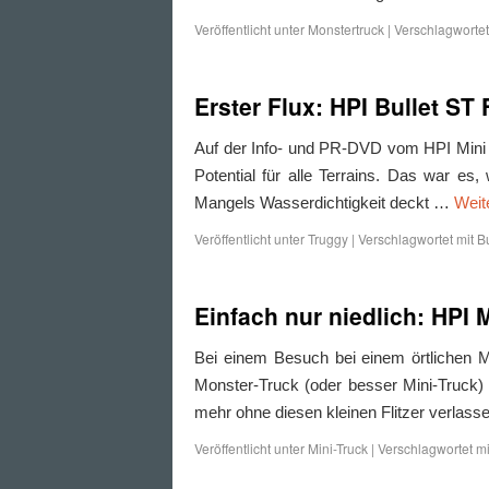
Veröffentlicht unter
Monstertruck
|
Verschlagwortet
Erster Flux: HPI Bullet ST 
Auf der Info- und PR-DVD vom HPI Mini Re
Potential für alle Terrains. Das war e
Mangels Wasserdichtigkeit deckt …
Weit
Veröffentlicht unter
Truggy
|
Verschlagwortet mit
Bu
Einfach nur niedlich: HPI 
Bei einem Besuch bei einem örtlichen M
Monster-Truck (oder besser Mini-Truck) 
mehr ohne diesen kleinen Flitzer verlas
Veröffentlicht unter
Mini-Truck
|
Verschlagwortet mi