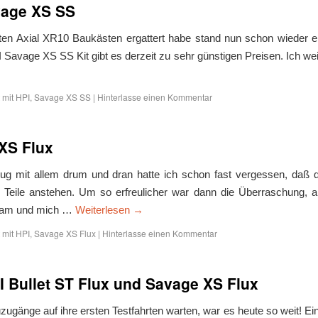
vage XS SS
zten Axial XR10 Baukästen ergattert habe stand nun schon wieder e
Savage XS SS Kit gibt es derzeit zu sehr günstigen Preisen. Ich we
 mit
HPI
,
Savage XS SS
|
Hinterlasse einen Kommentar
 XS Flux
g mit allem drum und dran hatte ich schon fast vergessen, daß 
r Teile anstehen. Um so erfreulicher war dann die Überraschung, a
n kam und mich …
Weiterlesen
→
 mit
HPI
,
Savage XS Flux
|
Hinterlasse einen Kommentar
I Bullet ST Flux und Savage XS Flux
gänge auf ihre ersten Testfahrten warten, war es heute so weit! Ei