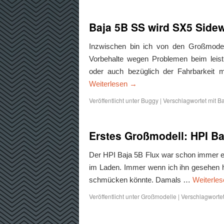
Baja 5B SS wird SX5 Side
Inzwischen bin ich von den Großmodell
Vorbehalte wegen Problemen beim leist
oder auch bezüglich der Fahrbarkeit
Weiterlesen
→
Veröffentlicht unter
Buggy
|
Verschlagwortet mit
Ba
Erstes Großmodell: HPI Ba
Der HPI Baja 5B Flux war schon immer e
im Laden. Immer wenn ich ihn gesehen h
schmücken könnte. Damals …
Weiterle
Veröffentlicht unter
Großmodelle
|
Verschlagwortet