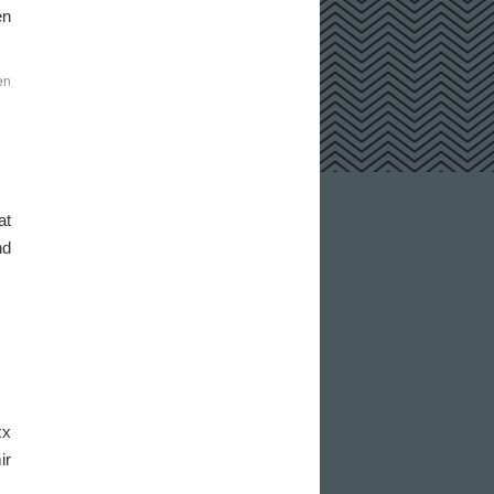
en
en
at
nd
xx
ir