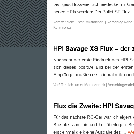
fast geschlossene Schneedecke im Garten
neuen HPIs werden: Der Bullet ST Flux
Veröffentlicht unter
Ausfahrten
|
Verschlagwortet
Kommentar
HPI Savage XS Flux – der 
Nachdem der erste Eindruck des HPI Sa
sich dieses positive Bild bei der erst
Empfänger mußten erst einmal miteinand
Veröffentlicht unter
Monstertruck
|
Verschlagwortet
Flux die Zweite: HPI Sava
Für das nächste RC-Car war ich eigent
Brushless am hin und her überlegen. Bei
erst einmal die kleine Ausgabe des …
We