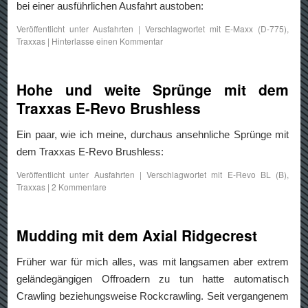
bei einer ausführlichen Ausfahrt austoben:
Veröffentlicht unter
Ausfahrten
|
Verschlagwortet mit
E-Maxx (D-775)
,
Traxxas
|
Hinterlasse einen Kommentar
Hohe und weite Sprünge mit dem
Traxxas E-Revo Brushless
Ein paar, wie ich meine, durchaus ansehnliche Sprünge mit
dem Traxxas E-Revo Brushless:
Veröffentlicht unter
Ausfahrten
|
Verschlagwortet mit
E-Revo BL (B)
,
Traxxas
|
2 Kommentare
Mudding mit dem Axial Ridgecrest
Früher war für mich alles, was mit langsamen aber extrem
geländegängigen Offroadern zu tun hatte automatisch
Crawling beziehungsweise Rockcrawling. Seit vergangenem