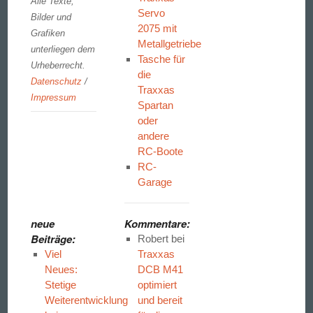
Alle Texte,
Servo
Bilder und
2075 mit
Grafiken
Metallgetriebe
unterliegen dem
Tasche für
Urheberrecht.
die
Datenschutz
/
Traxxas
Impressum
Spartan
oder
andere
RC-Boote
RC-
Garage
neue
Kommentare:
Beiträge:
Robert
bei
Viel
Traxxas
Neues:
DCB M41
Stetige
optimiert
Weiterentwicklung
und bereit