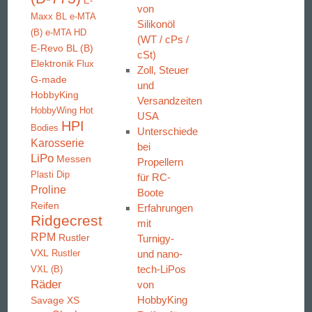
E-
von
Maxx BL
e-MTA
Silikonöl
(B)
e-MTA HD
(WT / cPs /
E-Revo BL (B)
cSt)
Elektronik
Flux
Zoll, Steuer
G-made
und
HobbyKing
Versandzeiten
HobbyWing
Hot
USA
HPI
Bodies
Unterschiede
Karosserie
bei
LiPo
Messen
Propellern
Plasti Dip
für RC-
Proline
Boote
Reifen
Erfahrungen
Ridgecrest
mit
RPM
Rustler
Turnigy-
VXL
und nano-
Rustler
tech-LiPos
VXL (B)
Räder
von
HobbyKing
Savage XS