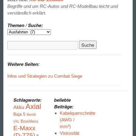
Begriffe und um RC-Autos und RC-Modellbau leicht und
verständlich erklärt.
Themen / Suche:
Weitere Seiten:
Infos und Strategien zu Combat Siege
Schlagworte:
beliebte
Axial
Beiträge:
Akku
Kabelquerschnitte
Baja 5
Bandit
(AWG /
Brushless
VXL
mm²)
E-Maxx
Viskosität
(D-775)