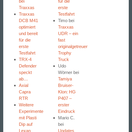
bei
für die
Traxxas
erste
Traxxas
Testfahrt
DCB M41
Timo
bei
optimiert
Traxxas
und bereit
UDR – ein
für die
fast
erste
originalgetreuer
Testfahrt
Trophy
TRX-4
Truck
Defender
Udo
speckt
Wörner
bei
ab…
Tamiya
Axial
Bruiser-
Capra
Klon: HG
RTR
P407 –
Weitere
erster
Experimente
Eindruck
mit Plasti
Mario C.
Dip auf
bei
Lexan
Updates