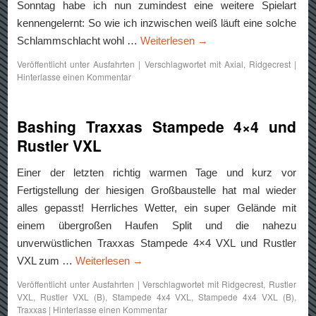
Sonntag habe ich nun zumindest eine weitere Spielart
kennengelernt: So wie ich inzwischen weiß läuft eine solche
Schlammschlacht wohl …
Weiterlesen
→
Veröffentlicht unter
Ausfahrten
|
Verschlagwortet mit
Axial
,
Ridgecrest
|
Hinterlasse einen Kommentar
Bashing Traxxas Stampede 4×4 und
Rustler VXL
Einer der letzten richtig warmen Tage und kurz vor
Fertigstellung der hiesigen Großbaustelle hat mal wieder
alles gepasst! Herrliches Wetter, ein super Gelände mit
einem übergroßen Haufen Split und die nahezu
unverwüstlichen Traxxas Stampede 4×4 VXL und Rustler
VXL zum …
Weiterlesen
→
Veröffentlicht unter
Ausfahrten
|
Verschlagwortet mit
Ridgecrest
,
Rustler
VXL
,
Rustler VXL (B)
,
Stampede 4x4 VXL
,
Stampede 4x4 VXL (B)
,
Traxxas
|
Hinterlasse einen Kommentar