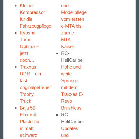
Kleiner
und
Kompressor
Modellpflege
für die
vom ersten
Fahrzeugpflege
e-MTA bis
Kyosho
zum e-
Turbo
MTA
Optima –
Kaiser
jetzt
RC-
doch…
HeliCar
bei
Traxxas
Hohe und
UDR – ein
weite
fast
Sprünge
originalgetreuer
mit dem
Trophy
Traxxas E-
Truck
Revo
Baja 5B
Brushless
Flux mit
RC-
Plasti Dip
HeliCar
bei
in matt
Updates
schwarz
und