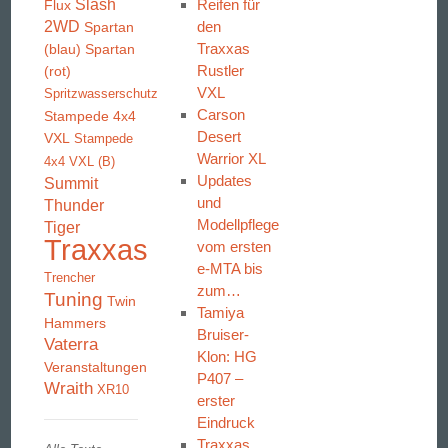
Slash
Reifen für
Flux
2WD
den
Spartan
Traxxas
(blau)
Spartan
Rustler
(rot)
VXL
Spritzwasserschutz
Carson
Stampede 4x4
Desert
VXL
Stampede
Warrior XL
4x4 VXL (B)
Updates
Summit
und
Thunder
Modellpflege
Tiger
Traxxas
vom ersten
e-MTA bis
Trencher
zum…
Tuning
Twin
Tamiya
Hammers
Bruiser-
Vaterra
Klon: HG
Veranstaltungen
P407 –
Wraith
XR10
erster
Eindruck
Traxxas