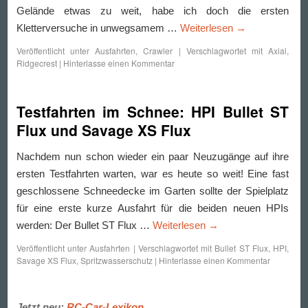
Gelände etwas zu weit, habe ich doch die ersten
Kletterversuche in unwegsamem …
Weiterlesen
→
Veröffentlicht unter
Ausfahrten
,
Crawler
|
Verschlagwortet mit
Axial
,
Ridgecrest
|
Hinterlasse einen Kommentar
Testfahrten im Schnee: HPI Bullet ST
Flux und Savage XS Flux
Nachdem nun schon wieder ein paar Neuzugänge auf ihre
ersten Testfahrten warten, war es heute so weit! Eine fast
geschlossene Schneedecke im Garten sollte der Spielplatz
für eine erste kurze Ausfahrt für die beiden neuen HPIs
werden: Der Bullet ST Flux …
Weiterlesen
→
Veröffentlicht unter
Ausfahrten
|
Verschlagwortet mit
Bullet ST Flux
,
HPI
,
Savage XS Flux
,
Spritzwasserschutz
|
Hinterlasse einen Kommentar
Jetzt neu:
RC-Car-Lexikon