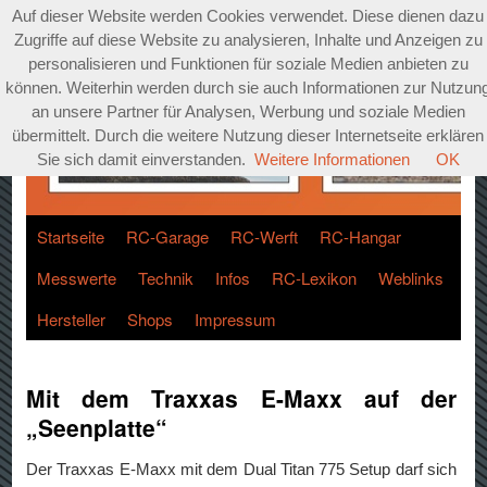
Auf dieser Website werden Cookies verwendet. Diese dienen dazu
Zugriffe auf diese Website zu analysieren, Inhalte und Anzeigen zu
personalisieren und Funktionen für soziale Medien anbieten zu
können. Weiterhin werden durch sie auch Informationen zur Nutzun
an unsere Partner für Analysen, Werbung und soziale Medien
übermittelt. Durch die weitere Nutzung dieser Internetseite erklären
Sie sich damit einverstanden.
Weitere Informationen
OK
Startseite
RC-Garage
RC-Werft
RC-Hangar
Messwerte
Technik
Infos
RC-Lexikon
Weblinks
Hersteller
Shops
Impressum
Mit dem Traxxas E-Maxx auf der
„Seenplatte“
Der Traxxas E-Maxx mit dem Dual Titan 775 Setup darf sich