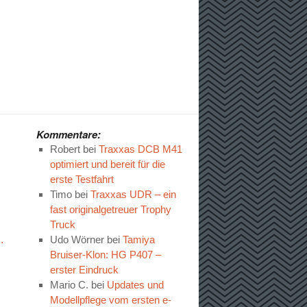
Kommentare:
Robert
bei
Traxxas DCB M41
optimiert und bereit für die
erste Testfahrt
Timo
bei
Traxxas UDR – ein
fast originalgetreuer Trophy
Truck
…
Udo Wörner
bei
Tamiya
Bruiser-Klon: HG P407 –
erster Eindruck
Mario C.
bei
Updates und
Modellpflege vom ersten e-