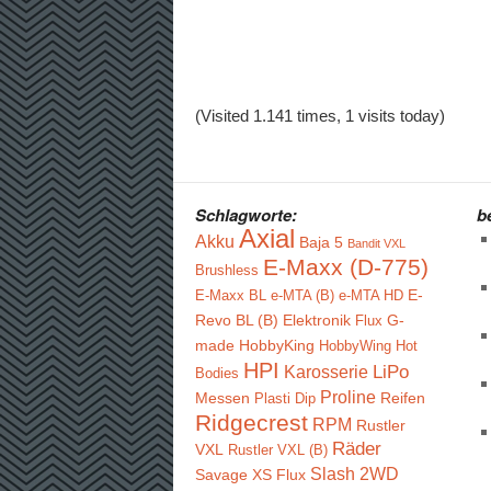
(Visited 1.141 times, 1 visits today)
Schlagworte:
b
Axial
Akku
Baja 5
Bandit VXL
E-Maxx (D-775)
Brushless
E-
E-Maxx BL
e-MTA (B)
e-MTA HD
Revo BL (B)
Elektronik
G-
Flux
made
HobbyKing
HobbyWing
Hot
HPI
LiPo
Karosserie
Bodies
Proline
Messen
Reifen
Plasti Dip
Ridgecrest
RPM
Rustler
Räder
VXL
Rustler VXL (B)
Slash 2WD
Savage XS Flux