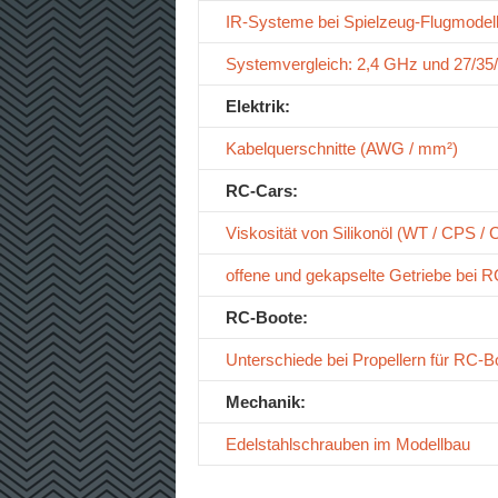
IR-Systeme bei Spielzeug-Flugmodel
Systemvergleich: 2,4 GHz und 27/3
Elektrik:
Kabelquerschnitte (AWG / mm²)
RC-Cars:
Viskosität von Silikonöl (WT / CPS /
offene und gekapselte Getriebe bei 
RC-Boote:
Unterschiede bei Propellern für RC-B
Mechanik:
Edelstahlschrauben im Modellbau