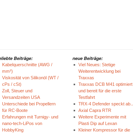
eliebte Beiträge:
neue Beiträge:
Kabelquerschnitte (AWG /
Viel Neues: Stetige
mm²)
Weiterentwicklung bei
Viskosität von Silikonöl (WT /
Traxxas
cPs / cSt)
Traxxas DCB M41 optimiert
Zoll, Steuer und
und bereit für die erste
Versandzeiten USA
Testfahrt
Unterschiede bei Propellern
TRX-4 Defender speckt ab
für RC-Boote
Axial Capra RTR
Erfahrungen mit Turnigy- und
Weitere Experimente mit
nano-tech-LiPos von
Plasti Dip auf Lexan
HobbyKing
Kleiner Kompressor für die