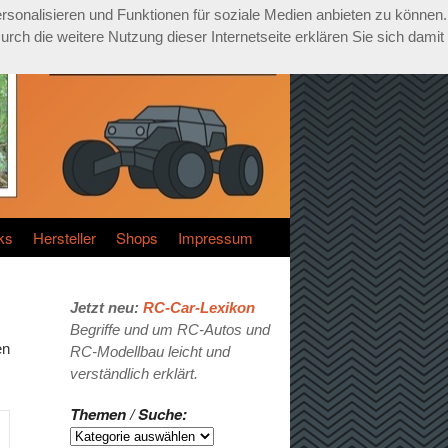
rsonalisieren und Funktionen für soziale Medien anbieten zu können.
ch die weitere Nutzung dieser Internetseite erklären Sie sich damit
ks
Hersteller
Shops
Impressum
Jetzt neu:
RC-Car-Lexikon
Begriffe und um RC-Autos und
en
RC-Modellbau leicht und
verständlich erklärt.
Themen / Suche: