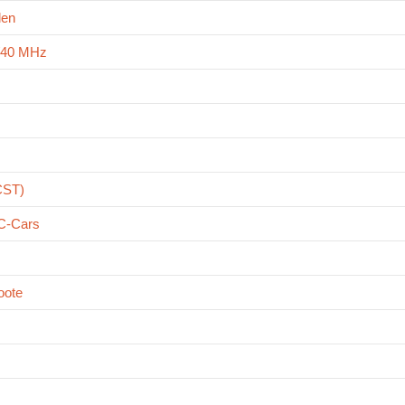
len
5/40 MHz
 CST)
RC-Cars
oote