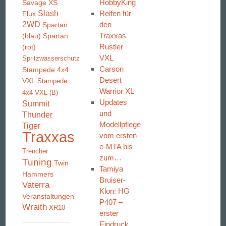
HobbyKing
Savage XS
Slash
Reifen für
Flux
2WD
den
Spartan
Traxxas
(blau)
Spartan
Rustler
(rot)
VXL
Spritzwasserschutz
Carson
Stampede 4x4
Desert
VXL
Stampede
Warrior XL
4x4 VXL (B)
Updates
Summit
und
Thunder
Modellpflege
Tiger
Traxxas
vom ersten
e-MTA bis
Trencher
zum…
Tuning
Twin
Tamiya
Hammers
Bruiser-
Vaterra
Klon: HG
Veranstaltungen
P407 –
Wraith
XR10
erster
Eindruck