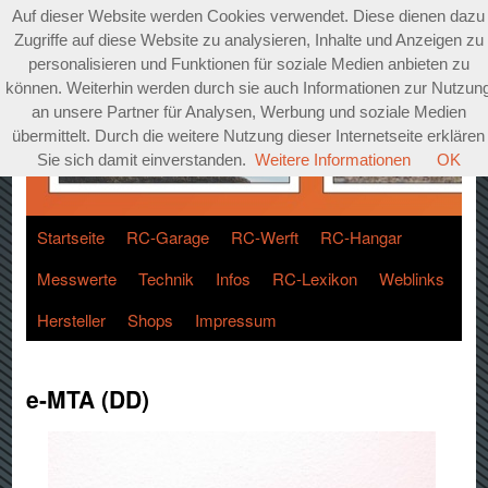
Auf dieser Website werden Cookies verwendet. Diese dienen dazu
Zugriffe auf diese Website zu analysieren, Inhalte und Anzeigen zu
personalisieren und Funktionen für soziale Medien anbieten zu
können. Weiterhin werden durch sie auch Informationen zur Nutzun
an unsere Partner für Analysen, Werbung und soziale Medien
übermittelt. Durch die weitere Nutzung dieser Internetseite erklären
Sie sich damit einverstanden.
Weitere Informationen
OK
Startseite
RC-Garage
RC-Werft
RC-Hangar
Messwerte
Technik
Infos
RC-Lexikon
Weblinks
Hersteller
Shops
Impressum
e-MTA (DD)