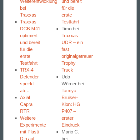
Weiterentwicklung
und bereit
bei
für die
Traxxas
erste
Traxxas
Testfahrt
DCB M41
Timo
bei
optimiert
Traxxas
und bereit
UDR – ein
für die
fast
erste
originalgetreuer
Testfahrt
Trophy
TRX-4
Truck
Defender
Udo
speckt
Wörner
bei
ab…
Tamiya
Axial
Bruiser-
Capra
Klon: HG
RTR
P407 –
Weitere
erster
Experimente
Eindruck
mit Plasti
Mario C.
Dip auf
bei