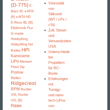
Viskosität
(D-775)
E-
von
Maxx BL
e-MTA
Silikonöl
(B)
e-MTA HD
(WT / cPs /
E-Revo BL (B)
cSt)
Elektronik
Flux
Zoll, Steuer
G-made
und
HobbyKing
Versandzeiten
HobbyWing
Hot
USA
HPI
Bodies
Unterschiede
Karosserie
bei
LiPo
Messen
Propellern
Plasti Dip
für RC-
Proline
Boote
Reifen
Erfahrungen
Ridgecrest
mit
RPM
Rustler
Turnigy-
VXL
und nano-
Rustler
tech-LiPos
VXL (B)
Räder
von