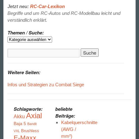
Jetzt neu:
RC-Car-Lexikon
Begriffe und um RC-Autos und RC-Modellbau leicht und
verständlich erklärt.
Themen / Suche:
Weitere Seiten:
Infos und Strategien zu Combat Siege
Schlagworte:
beliebte
Axial
Beiträge:
Akku
Kabelquerschnitte
Baja 5
Bandit
(AWG /
Brushless
VXL
mm²)
E-Maxx