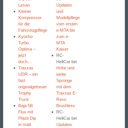
Lexan
Updates
Kleiner
und
Kompressor
Modellpflege
für die
vom ersten
Fahrzeugpflege
e-MTA bis
Kyosho
zum e-
Turbo
MTA
Optima –
Kaiser
jetzt
RC-
doch…
HeliCar
bei
Traxxas
Hohe und
UDR – ein
weite
fast
Sprünge
originalgetreuer
mit dem
Trophy
Traxxas E-
Truck
Revo
Baja 5B
Brushless
Flux mit
RC-
Plasti Dip
HeliCar
bei
in matt
Updates