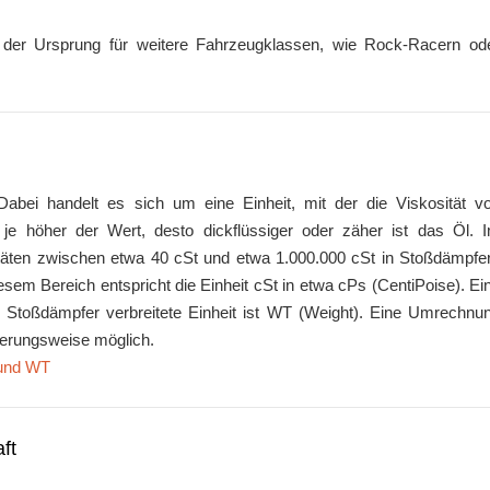
 der Ursprung für weitere Fahrzeugklassen, wie Rock-Racern od
Dabei handelt es sich um eine Einheit, mit der die Viskosität v
, je höher der Wert, desto dickflüssiger oder zäher ist das Öl. 
itäten zwischen etwa 40 cSt und etwa 1.000.000 cSt in Stoßdämpfe
iesem Bereich entspricht die Einheit cSt in etwa cPs (CentiPoise). Ei
ür Stoßdämpfer verbreitete Einheit ist WT (Weight). Eine Umrechnu
herungsweise möglich.
 und WT
ft