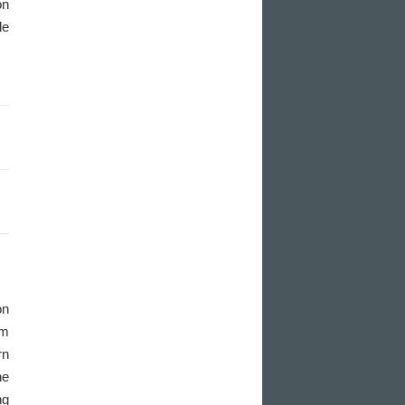
on
le
on
Im
rn
ne
ng