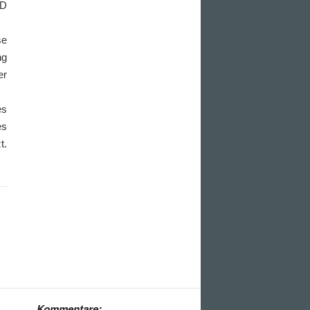
VD
se
ng
er
es
es
t.
Kommentare: