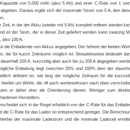
 Kapazität von 5.000 mAh (also 5 Ah) und einer C-Rate von 1 sei
 abgeben. Daraus ergibt sich der maximale Strom von 5 A, den dies
nn.
e Zeit, in der der Akku (wieder mit 5 Ah) komplett entleert werden ka
d ist der Stom, der in dieser Zeit geliefert werden kann zwanzig M
 also 100 A.
für die Entladerate von Akkus angegeben. Der höhere der beiden Wer
e, die für kurze Zeiträume möglich ist. Beispielsweise bedeutet da
dauerhaft 100 A, kurzzeitig aber auch bis zu 200 A abgegeben werd
mögliche Entladung liegt zwischen 20% und 100% über der dauerha
tlich definiert ist, wie lang der mögliche Zeitraum für die kurzzeit
ch hierbei um Werte, die oft auch werbewirksam nach oben verschob
nn er daher eher als Orientierung dienen. Weniger zum direkt
hiedenen Herstellern.
scheidet sich in der Regel erheblich von der C-Rate für das Entlade
d die C-Rate für das Laden ist entsprechend geringer. Die Berechnu
 hierbei der maximale Ladestrom und die minimale Ladezeit ermitte