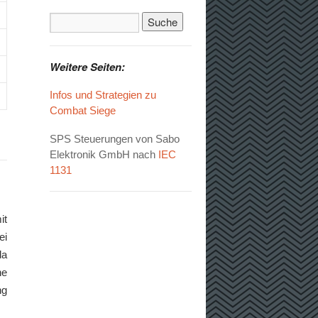
Weitere Seiten:
Infos und Strategien zu
Combat Siege
SPS Steuerungen von Sabo
Elektronik GmbH nach
IEC
1131
it
ei
da
ne
ng