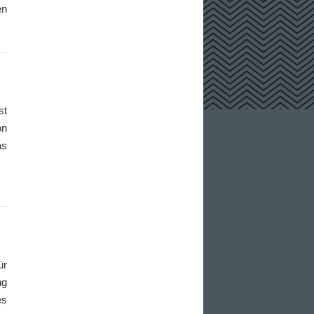
en
st
on
as
ür
ng
es