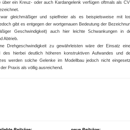
ie über ein Kreuz- oder auch Kardangelenk verfügen oftmals als C
ezeichnet.
ar gleichmäßiger und spielfreier als es beispielsweise mit lo
. Jedoch gibt es entgegen der wortgenauen Bedeutung der Bezeichnu
äßiger Geschwindigkeit) auch hier leichte Schwankungen in d
d Abtrieb.
ne Drehgeschwindigkeit zu gewährleisten wäre der Einsatz ein
und des hierbei deutlich höheren konstruktiven Aufwandes und d
zes werden solche Gelenke im Modellbau jedoch nicht eingesetz
er Praxis als völlig ausreichend.
eliebte Beiträge:
neue Beiträge: