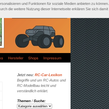
rsonalisieren und Funktionen für soziale Medien anbieten zu können.
ch die weitere Nutzung dieser Internetseite erklären Sie sich damit
ks
Hersteller
Shops
Impressum
Jetzt neu:
RC-Car-Lexikon
Begriffe und um RC-Autos und
RC-Modellbau leicht und
verständlich erklärt.
Themen / Suche: