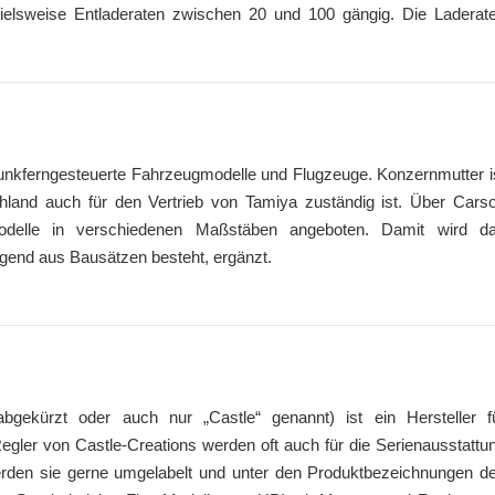
pielsweise Entladeraten zwischen 20 und 100 gängig. Die Laderat
 funkferngesteuerte Fahrzeugmodelle und Flugzeuge. Konzernmutter i
hland auch für den Vertrieb von Tamiya zuständig ist. Über Cars
odelle in verschiedenen Maßstäben angeboten. Damit wird d
gend aus Bausätzen besteht, ergänzt.
bgekürzt oder auch nur „Castle“ genannt) ist ein Hersteller f
gler von Castle-Creations werden oft auch für die Serienausstattu
den sie gerne umgelabelt und unter den Produktbezeichnungen d