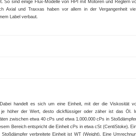
et. So sind einige Flux-Modelle von HPI mit Motoren und Reglern v
uch Axial und Traxxas haben vor allem in der Vergangenheit vie
enem Label verbaut.
Dabei handelt es sich um eine Einheit, mit der die Viskosität v
, je höher der Wert, desto dickflüssiger oder zäher ist das Öl. 
itäten zwischen etwa 40 cPs und etwa 1.000.000 cPs in Stoßdämpfe
iesem Bereich entspricht die Einheit cPs in etwa cSt (CentiStoke). Ei
ür Stoßdämpfer verbreitete Einheit ist WT (Weight). Eine Umrechnu