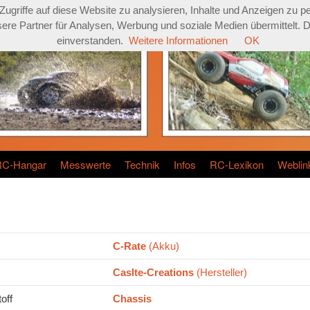
griffe auf diese Website zu analysieren, Inhalte und Anzeigen zu pe
re Partner für Analysen, Werbung und soziale Medien übermittelt. Dur
einverstanden.
Weitere Informationen
OK
RC-Hangar
Messwerte
Technik
Infos
RC-Lexikon
Weblin
C-Rate
(Akku)
Caslte-Creations
(Hersteller)
off
Chassis