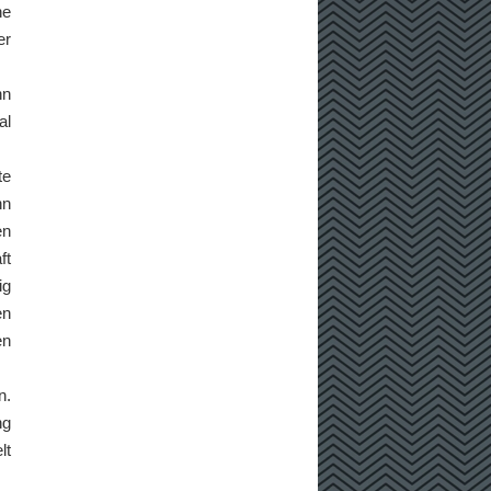
ne
er
nn
al
te
nn
en
ft
ig
en
en
n.
ng
lt