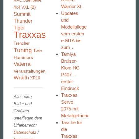
VXL
Stampede
Warrior XL
4x4 VXL (B)
Updates
Summit
und
Thunder
Modellpflege
Tiger
Traxxas
vom ersten
e-MTA bis
Trencher
zum…
Tuning
Twin
Tamiya
Hammers
Bruiser-
Vaterra
Klon: HG
Veranstaltungen
P407 –
Wraith
XR10
erster
Eindruck
Traxxas
Alle Texte,
Servo
Bilder und
2075 mit
Grafiken
Metallgetriebe
unterliegen dem
Tasche für
Urheberrecht.
die
Datenschutz
/
Traxxas