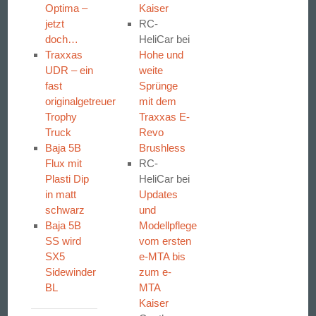
Optima –
Kaiser
jetzt
RC-
doch…
HeliCar
bei
Traxxas
Hohe und
UDR – ein
weite
fast
Sprünge
originalgetreuer
mit dem
Trophy
Traxxas E-
Truck
Revo
Baja 5B
Brushless
Flux mit
RC-
Plasti Dip
HeliCar
bei
in matt
Updates
schwarz
und
Baja 5B
Modellpflege
SS wird
vom ersten
SX5
e-MTA bis
Sidewinder
zum e-
BL
MTA
Kaiser