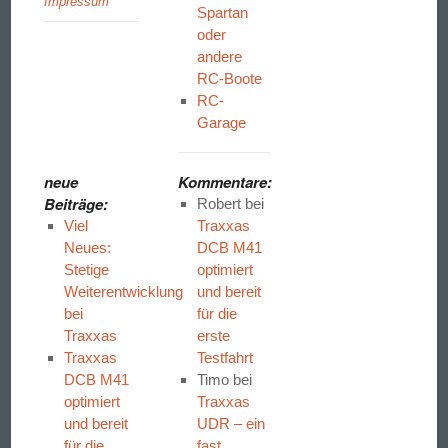
Impressum
Spartan
oder
andere
RC-Boote
RC-
Garage
neue
Kommentare:
Beiträge:
Robert
bei
Viel
Traxxas
Neues:
DCB M41
Stetige
optimiert
Weiterentwicklung
und bereit
bei
für die
Traxxas
erste
Traxxas
Testfahrt
DCB M41
Timo
bei
optimiert
Traxxas
und bereit
UDR – ein
für die
fast