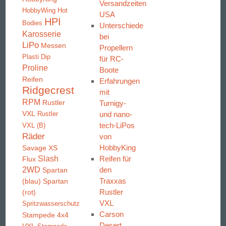
Versandzeiten
HobbyWing
Hot
USA
HPI
Bodies
Unterschiede
Karosserie
bei
LiPo
Messen
Propellern
Plasti Dip
für RC-
Proline
Boote
Reifen
Erfahrungen
Ridgecrest
mit
RPM
Rustler
Turnigy-
VXL
und nano-
Rustler
tech-LiPos
VXL (B)
Räder
von
HobbyKing
Savage XS
Slash
Reifen für
Flux
2WD
den
Spartan
Traxxas
(blau)
Spartan
Rustler
(rot)
VXL
Spritzwasserschutz
Carson
Stampede 4x4
Desert