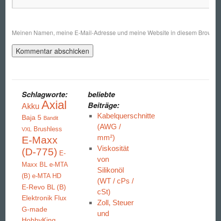
Meinen Namen, meine E-Mail-Adresse und meine Website in diesem Browser s
Schlagworte:
beliebte
Axial
Beiträge:
Akku
Kabelquerschnitte
Baja 5
Bandit
(AWG /
Brushless
VXL
mm²)
E-Maxx
Viskosität
(D-775)
E-
von
Maxx BL
e-MTA
Silikonöl
(B)
e-MTA HD
(WT / cPs /
E-Revo BL (B)
cSt)
Elektronik
Flux
Zoll, Steuer
G-made
und
HobbyKing