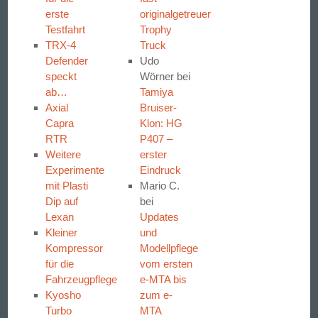
erste
originalgetreuer
Testfahrt
Trophy
TRX-4
Truck
Defender
Udo
speckt
Wörner
bei
ab…
Tamiya
Axial
Bruiser-
Capra
Klon: HG
RTR
P407 –
Weitere
erster
Experimente
Eindruck
mit Plasti
Mario C.
Dip auf
bei
Lexan
Updates
Kleiner
und
Kompressor
Modellpflege
für die
vom ersten
Fahrzeugpflege
e-MTA bis
Kyosho
zum e-
Turbo
MTA