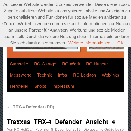
Auf dieser Website werden Cookies verwendet. Diese dienen dazu
Zugriffe auf diese Website zu analysieren, Inhalte und Anzeigen zu
personalisieren und Funktionen für soziale Medien anbieten zu
können. Weiterhin werden durch sie auch Informationen zur Nutzun
an unsere Partner für Analysen, Werbung und soziale Medien
übermittelt. Durch die weitere Nutzung dieser Internetseite erklären
Sie sich damit einverstanden.
Weitere Informationen
OK
Startseite
RC-Garage
RC-Werft
RC-Hangar
Messwerte
Technik
Infos
RC-Lexikon
Weblinks
Hersteller
Shops
Impressum
TRX-4 Defender (DD)
←
Traxxas_TRX-4_Defender_Ansicht_4
Von
RC-HeliCar
|
Publiziert
8. Dezember 2019
|
Die gesamte Größe beträgt
12