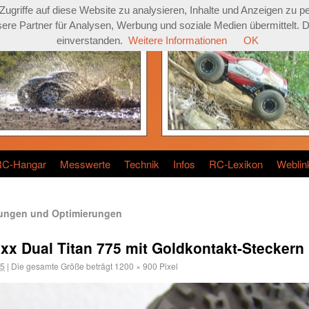
griffe auf diese Website zu analysieren, Inhalte und Anzeigen zu pe
re Partner für Analysen, Werbung und soziale Medien übermittelt. Dur
einverstanden.
Weitere Informationen
OK
RC-Hangar
Messwerte
Technik
Infos
RC-Lexikon
Weblin
rungen und Optimierungen
x Dual Titan 775 mit Goldkontakt-Steckern
15
|
Die gesamte Größe beträgt
1200 × 900
Pixel