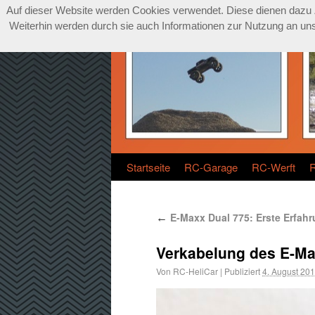
Auf dieser Website werden Cookies verwendet. Diese dienen dazu Zu
Weiterhin werden durch sie auch Informationen zur Nutzung an unse
Startseite
RC-Garage
RC-Werft
E-Maxx Dual 775: Erste Erfah
←
Verkabelung des E-Max
Von
RC-HeliCar
|
Publiziert
4. August 20