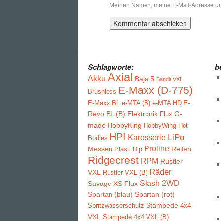
Meinen Namen, meine E-Mail-Adresse und
Schlagworte:
b
Axial
Akku
Baja 5
Bandit VXL
E-Maxx (D-775)
Brushless
E-
E-Maxx BL
e-MTA (B)
e-MTA HD
Revo BL (B)
Elektronik
G-
Flux
made
HobbyKing
HobbyWing
Hot
HPI
LiPo
Karosserie
Bodies
Proline
Messen
Reifen
Plasti Dip
Ridgecrest
RPM
Rustler
Räder
VXL
Rustler VXL (B)
Slash 2WD
Savage XS Flux
Spartan (blau)
Spartan (rot)
Stampede 4x4
Spritzwasserschutz
VXL
Stampede 4x4 VXL (B)