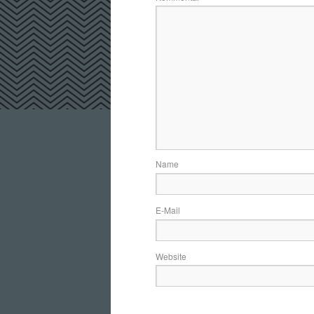
N
E
Website