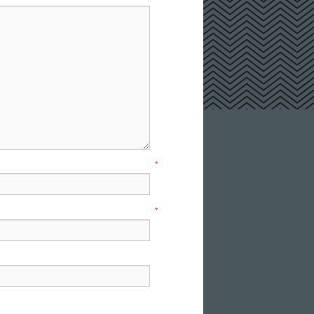
e
*
il
*