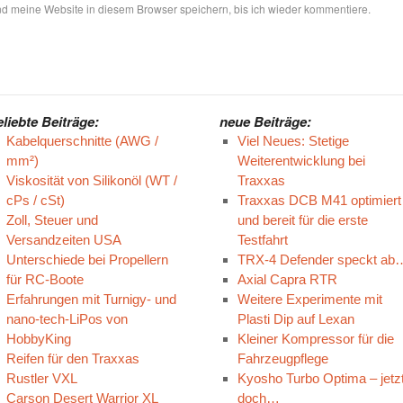
 meine Website in diesem Browser speichern, bis ich wieder kommentiere.
eliebte Beiträge:
neue Beiträge:
Kabelquerschnitte (AWG /
Viel Neues: Stetige
mm²)
Weiterentwicklung bei
Viskosität von Silikonöl (WT /
Traxxas
cPs / cSt)
Traxxas DCB M41 optimiert
Zoll, Steuer und
und bereit für die erste
Versandzeiten USA
Testfahrt
Unterschiede bei Propellern
TRX-4 Defender speckt ab
für RC-Boote
Axial Capra RTR
Erfahrungen mit Turnigy- und
Weitere Experimente mit
nano-tech-LiPos von
Plasti Dip auf Lexan
HobbyKing
Kleiner Kompressor für die
Reifen für den Traxxas
Fahrzeugpflege
Rustler VXL
Kyosho Turbo Optima – jetz
Carson Desert Warrior XL
doch…