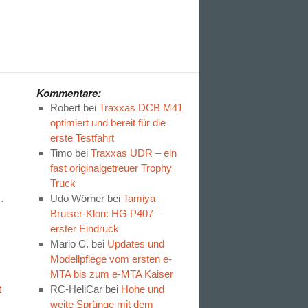
Kommentare:
Robert
bei
Traxxas DCB M41
optimiert und bereit für die
erste Testfahrt
Timo
bei
Traxxas UDR – ein
fast originalgetreuer Trophy
Truck
…
Udo Wörner
bei
Tamiya
Bruiser-Klon: HG P407 –
erster Eindruck
Mario C.
bei
Updates und
Modellpflege vom ersten e-
MTA bis zum e-MTA Kaiser
t
RC-HeliCar
bei
Hohe und
weite Sprünge mit dem